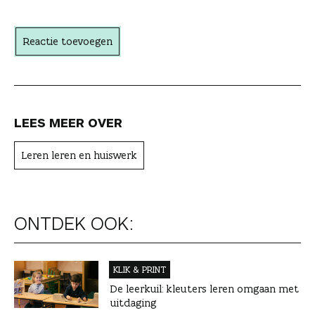
h
t
Reactie toevoegen
e
r
LEES MEER OVER
Leren leren en huiswerk
ONTDEK OOK:
KLIK & PRINT
De leerkuil: kleuters leren omgaan met
uitdaging