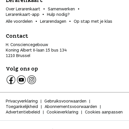
Lerarenkaart
Over Lerarenkaart
Samenwerken
Lerarenkaart-app
Hulp nodig?
Alle voordelen
Lerarendagen
Op stap met je klas
Contact
H. Consciencegebouw
Koning Albert II-laan 15 bus 134
1210 Brussel
Volg ons op
V
V
V
o
o
o
l
l
l
Privacyverklaring
Gebruiksvoorwaarden
g
g
g
Toegankelijkheid
Abonnementsvoorwaarden
K
K
K
Advertentiebeleid
Cookieverklaring
Cookies aanpassen
l
l
l
a
a
a
s
s
s