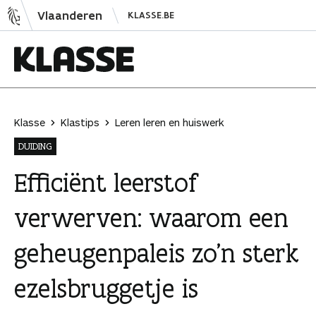
N
Vlaanderen
KLASSE.BE
a
a
r
i
K
n
l
h
a
Klasse
Klastips
Leren leren en huiswerk
o
s
DUIDING
u
s
d
e
Efficiënt leerstof
s
verwerven: waarom een
p
r
geheugenpaleis zo’n sterk
i
n
ezelsbruggetje is
g
e