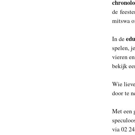
chronol
de feeste
mitswa of
edu
In de
spelen, j
vieren en
bekijk e
Wie lieve
door te n
Met een g
speculoos
via 02 2