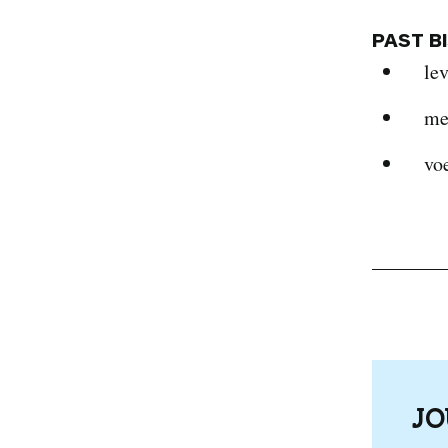
PAST B
le
me
vo
J