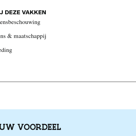
IJ DEZE VAKKEN
vensbeschouwing
ns & maatschappij
eding
OUW VOORDEEL