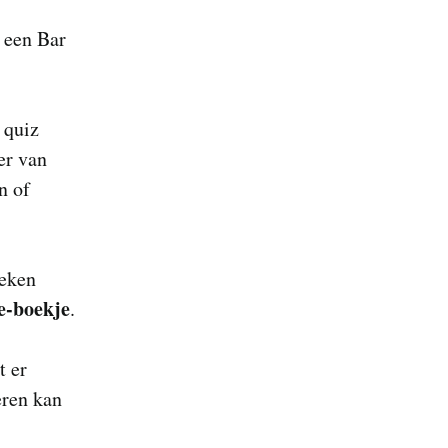
s
, een Bar
 quiz
er van
n of
oeken
e-boekje
.
t er
eren kan