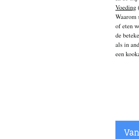
Voeding
(
Waarom s
of eten 
de beteke
als in an
een kooka
Van