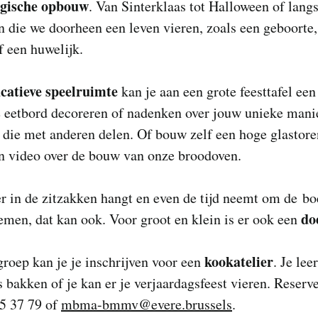
ogische opbouw
. Van Sinterklaas tot Halloween of lang
n die we doorheen een leven vieren, zoals een geboorte
 een huwelijk.
catieve speelruimte
kan je aan een grote feesttafel een
e eetbord decoreren of nadenken over jouw unieke mani
 die met anderen delen. Of bouw zelf een hoge glastore
en video over de bouw van onze broodoven.
r in de zitzakken hangt en even de tijd neemt om de b
do
emen, dat kan ook. Voor groot en klein is er ook een
kookatelier
roep kan je je inschrijven voor een
. Je leer
 bakken of je kan er je verjaardagsfeest vieren. Reserv
45 37 79 of
mbma-bmmv@evere.brussels
.