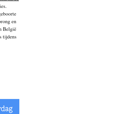
ies.
geboorte
prong en
in België
s tijdens
rdag