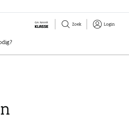
GA NAAR
Zoek
Login
K
L
odig?
A
S
S
E
on