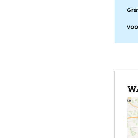
Gra
VOO
W