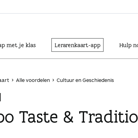
ap met je klas
Lerarenkaart-app
Hulp n
aart
Alle voordelen
Cultuur en Geschiedenis
po Taste & Traditi