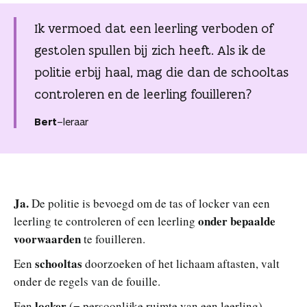
n
Ik vermoed dat een leerling verboden of
gestolen spullen bij zich heeft. Als ik de
politie erbij haal, mag die dan de schooltas
controleren en de leerling fouilleren?
Bert
–
leraar
Ja.
De politie is bevoegd om de tas of locker van een
onder bepaalde
leerling te controleren of een leerling
voorwaarden
te fouilleren.
schooltas
Een
doorzoeken of het lichaam aftasten, valt
onder de regels van de fouille.
locker
Een
(= persoonlijke ruimte van een leerling)