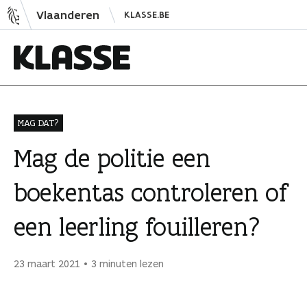
N
Vlaanderen
KLASSE.BE
a
a
r
i
K
n
l
h
a
MAG DAT?
o
s
Mag de politie een
u
s
d
e
boekentas controleren of
s
p
een leerling fouilleren?
r
i
n
23 maart 2021
3 minuten lezen
g
e