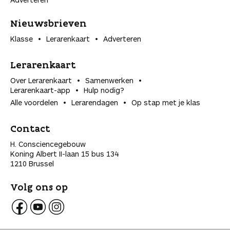
Nieuwsbrieven
Klasse
Lerarenkaart
Adverteren
Lerarenkaart
Over Lerarenkaart
Samenwerken
Lerarenkaart-app
Hulp nodig?
Alle voordelen
Lerarendagen
Op stap met je klas
Contact
H. Consciencegebouw
Koning Albert II-laan 15 bus 134
1210 Brussel
Volg ons op
V
V
V