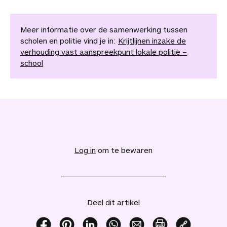
Meer informatie over de samenwerking tussen
scholen en politie vind je in:
Krijtlijnen inzake de
verhouding vast aanspreekpunt lokale politie –
school
V
o
e
Log in
om te bewaren
g
d
i
t
a
Deel dit artikel
r
t