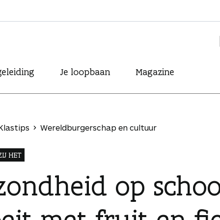
eleiding
Je loopbaan
Magazine
Klastips
Wereldburgerschap en cultuur
IJ HET
zondheid op school
eit met fruit en fi