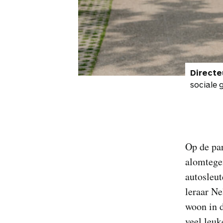
Directe
sociale 
Op de par
alomtegen
autosleut
leraar Ne
woon in d
veel leuk