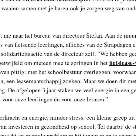
g waaien samen met je haren ook je zorgen weg van ond
t me naar het bureau van directeur Stefan. Aan de muur
ls van fietsende leerlingen, affiches van de Strapdagen 
 solidariteitsactie van de directeur zelf. “We hebben ge
fietslease
getwijfeld om meteen mee te springen in het
ven pittig: met het schoolbestuur overleggen, voorwaa
n, een leasemaatschappij zoeken. Maar we doen dit met
ng. De afgelopen 3 jaar staken we veel energie in een 
 voor onze leerlingen én voor onze leraren.”
rkracht en energie, minder stress: een kleine greep uit
van investeren in gezondheid op school. Tel daarbij de s
gewicht en mentale problemen bij jongeren en je snapt