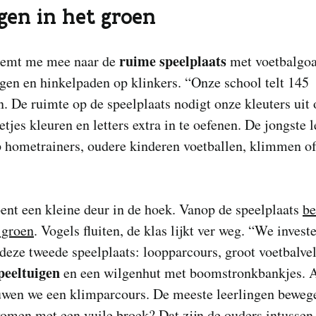
gen in het groen
ruime speelplaats
eemt me mee naar de
met voetbalgoa
gen en hinkelpaden op klinkers. “Onze school telt 145
n. De ruimte op de speelplaats nodigt onze kleuters ui
etjes kleuren en letters extra in te oefenen. De jongste 
p hometrainers, oudere kinderen voetballen, klimmen o
.”
ent een kleine deur in de hoek. Vanop de speelplaats
be
 groen
. Vogels fluiten, de klas lijkt ver weg. “We invest
 deze tweede speelplaats: loopparcours, groot voetbalvel
peeltuigen
en een wilgenhut met boomstronkbankjes. 
wen we een klimparcours. De meeste leerlingen beweg
omen met een vuile broek? Dat zijn de ouders intussen