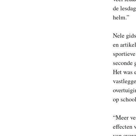
de lesda
helm.”
Nele gids
en artike
sportieve
seconde 
Het was e
vastlegge
overtuigi
op school
“Meer vee
effecten 
van over