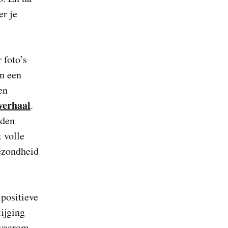
er je
 foto’s
en een
en
-verhaal
.
rden
 volle
gezondheid
 positieve
tijging
 waarom