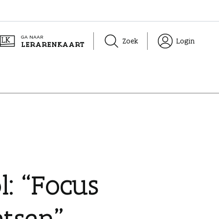
GA NAAR
Zoek
Login
LERARENKAART
: “Focus
etsen”