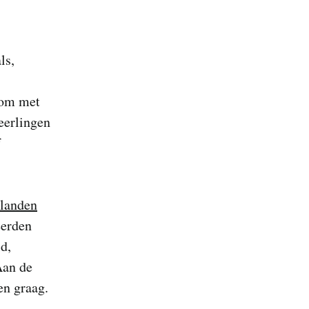
ls,
t om met
leerlingen
f
landen
eerden
d,
Aan de
en graag.