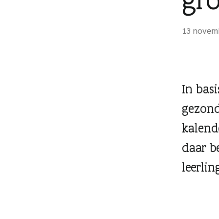
g
e
13 novem
n
In bas
gezond
kalend
daar b
leerli