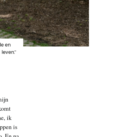
le en
 leven.”
mijn
 komt
e, ik
ppen is
o. En na