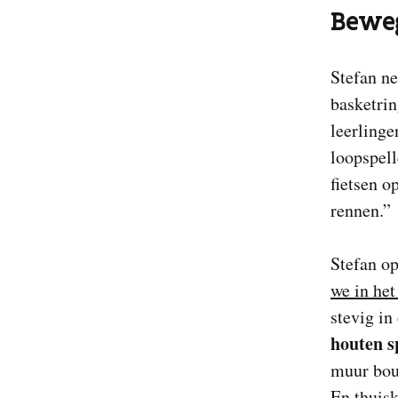
Bewe
Stefan n
basketrin
leerlinge
loopspell
fietsen o
rennen
Stefan op
we in het
stevig in
houten s
muur bou
En thuisk