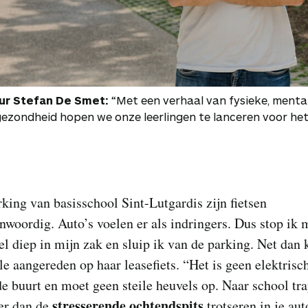
ur Stefan De Smet:
“Met een verhaal van fysieke, menta
gezondheid hopen we onze leerlingen te lanceren voor het
king van basisschool Sint-Lutgardis zijn fietsen
woordig. Auto’s voelen er als indringers. Dus stop ik 
el diep in mijn zak en sluip ik van de parking. Net dan
le aangereden op haar leasefiets. “Het is geen elektrisch
e buurt en moet geen steile heuvels op. Naar school tra
stresserende ochtendspits
er dan de
trotseren in je aut