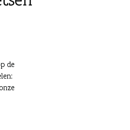
op de
len:
 onze