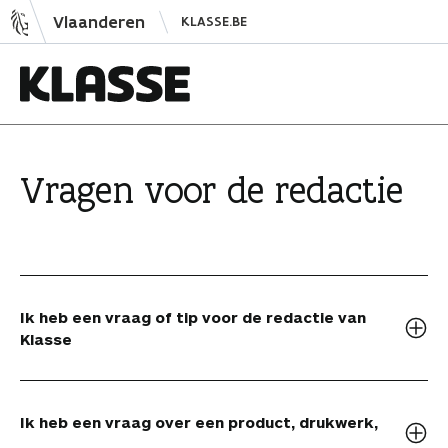
N
Vlaanderen
KLASSE.BE
a
a
r
i
K
n
l
h
a
Vragen voor de redactie
o
s
u
s
d
e
s
p
Ik heb een vraag of tip voor de redactie van
r
Klasse
i
n
g
Ik heb een vraag over een product, drukwerk,
e
…