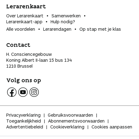
Lerarenkaart
Over Lerarenkaart
Samenwerken
Lerarenkaart-app
Hulp nodig?
Alle voordelen
Lerarendagen
Op stap met je klas
Contact
H. Consciencegebouw
Koning Albert II-laan 15 bus 134
1210 Brussel
Volg ons op
V
V
V
o
o
o
l
l
l
Privacyverklaring
Gebruiksvoorwaarden
g
g
g
Toegankelijkheid
Abonnementsvoorwaarden
K
K
K
Advertentiebeleid
Cookieverklaring
Cookies aanpassen
l
l
l
a
a
a