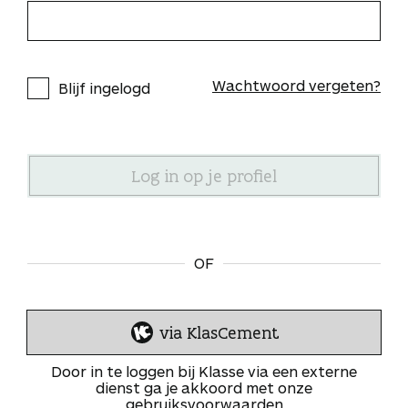
Wachtwoord vergeten?
Blijf ingelogd
OF
via KlasCement
I
n
Door in te loggen bij Klasse via een externe
l
dienst ga je akkoord met onze
gebruiksvoorwaarden