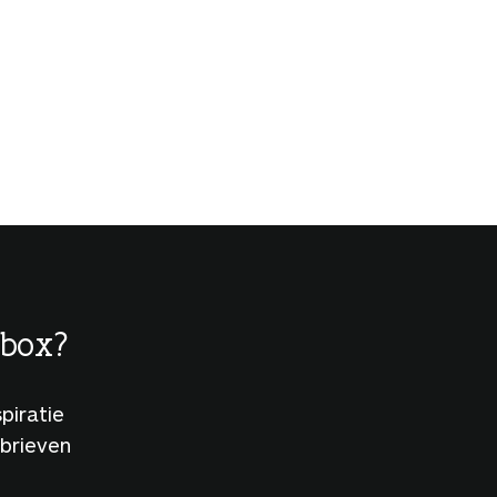
lbox?
piratie
sbrieven