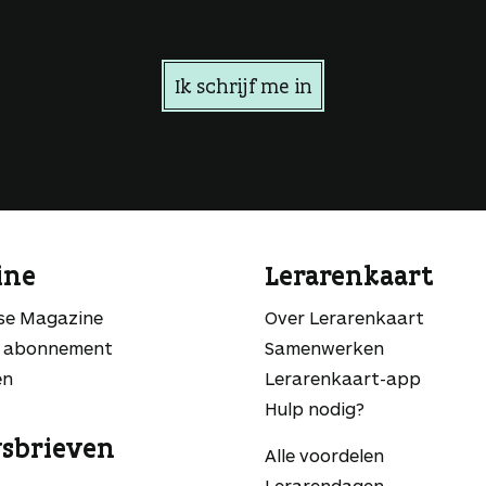
Ik schrijf me in
ine
Lerarenkaart
sse Magazine
Over Lerarenkaart
 abonnement
Samenwerken
en
Lerarenkaart-app
Hulp nodig?
sbrieven
Alle voordelen
Lerarendagen