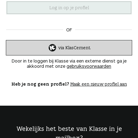
n
OF
via KlasCement
I
n
Door in te loggen bij Klasse via een externe dienst ga je
l
akkoord met onze
gebruiksvoorwaarden
o
g
g
Heb je nog geen profiel?
Maak een nieuw profiel aan
e
n
Wekelijks het beste van Klasse in je
mailbox?