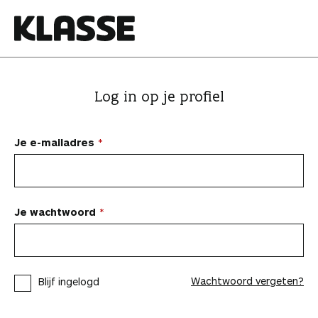
N
a
a
K
r
l
i
a
Log in op je profiel
n
s
h
s
o
e
Je e-mailadres
u
d
s
p
Je wachtwoord
r
i
n
Wachtwoord vergeten?
Blijf ingelogd
g
e