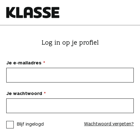
N
a
a
K
r
l
i
a
Log in op je profiel
n
s
h
s
o
e
Je e-mailadres
u
d
s
p
Je wachtwoord
r
i
n
Wachtwoord vergeten?
Blijf ingelogd
g
e