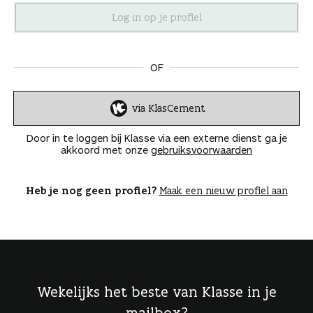
n
OF
via KlasCement
I
n
Door in te loggen bij Klasse via een externe dienst ga je
l
akkoord met onze
gebruiksvoorwaarden
o
g
g
Heb je nog geen profiel?
Maak een nieuw profiel aan
e
n
Wekelijks het beste van Klasse in je
mailbox?