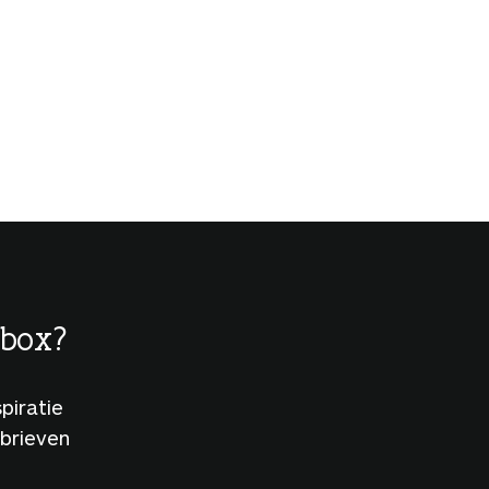
lbox?
piratie
sbrieven