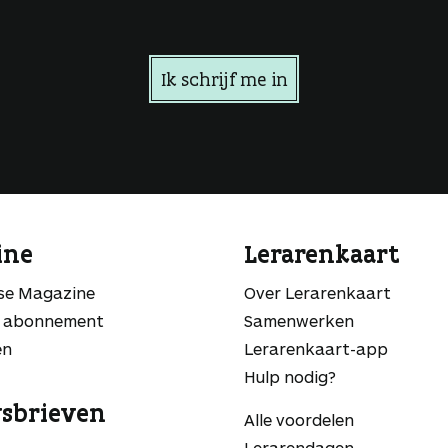
Ik schrijf me in
ine
Lerarenkaart
sse Magazine
Over Lerarenkaart
 abonnement
Samenwerken
en
Lerarenkaart-app
Hulp nodig?
sbrieven
Alle voordelen
Lerarendagen