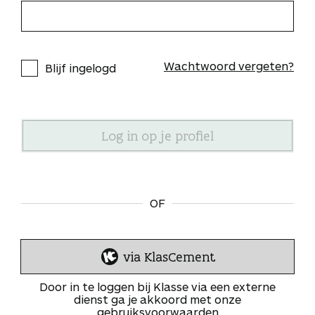
Wachtwoord vergeten?
Blijf ingelogd
OF
via KlasCement
I
n
Door in te loggen bij Klasse via een externe
l
dienst ga je akkoord met onze
gebruiksvoorwaarden