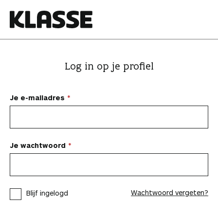
N
a
a
K
r
l
i
a
Log in op je profiel
n
s
h
s
o
e
Je e-mailadres
u
d
s
p
Je wachtwoord
r
i
n
Wachtwoord vergeten?
Blijf ingelogd
g
e