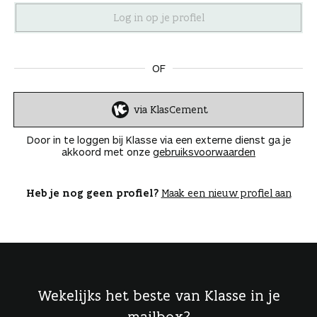
n
OF
via KlasCement
I
n
Door in te loggen bij Klasse via een externe dienst ga je
l
akkoord met onze
gebruiksvoorwaarden
o
g
g
Heb je nog geen profiel?
Maak een nieuw profiel aan
e
n
Wekelijks het beste van Klasse in je
mailbox?