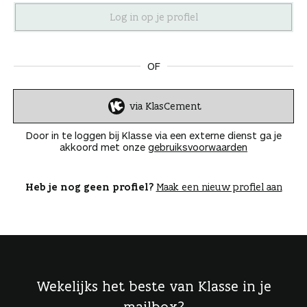
n
OF
via KlasCement
I
n
Door in te loggen bij Klasse via een externe dienst ga je
l
akkoord met onze
gebruiksvoorwaarden
o
g
g
Heb je nog geen profiel?
Maak een nieuw profiel aan
e
n
Wekelijks het beste van Klasse in je
mailbox?