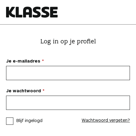
N
a
a
K
r
l
i
a
Log in op je profiel
n
s
h
s
o
e
Je e-mailadres
u
d
s
p
Je wachtwoord
r
i
n
Wachtwoord vergeten?
Blijf ingelogd
g
e