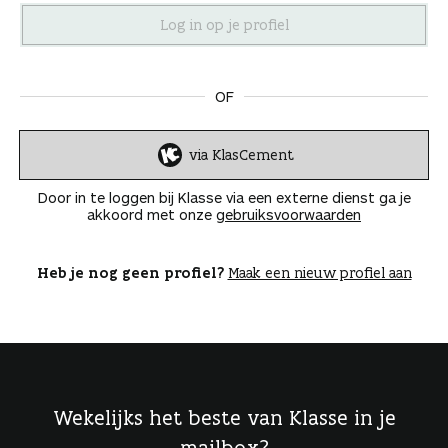
n
OF
via KlasCement
I
n
Door in te loggen bij Klasse via een externe dienst ga je
l
akkoord met onze
gebruiksvoorwaarden
o
g
g
Heb je nog geen profiel?
Maak een nieuw profiel aan
e
n
Wekelijks het beste van Klasse in je
mailbox?