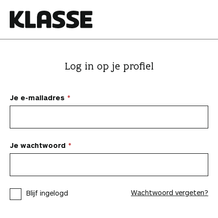
N
a
a
K
r
l
i
a
Log in op je profiel
n
s
h
s
o
e
Je e-mailadres
u
d
s
p
Je wachtwoord
r
i
n
Wachtwoord vergeten?
Blijf ingelogd
g
e