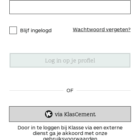
Wachtwoord vergeten?
Blijf ingelogd
OF
via KlasCement
I
n
Door in te loggen bij Klasse via een externe
l
dienst ga je akkoord met onze
gebruiksvoorwaarden