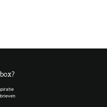
lbox?
piratie
sbrieven