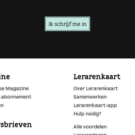
Ik schrijf me in
ine
Lerarenkaart
sse Magazine
Over Lerarenkaart
 abonnement
Samenwerken
en
Lerarenkaart-app
Hulp nodig?
sbrieven
Alle voordelen
Lerarendagen