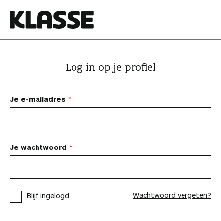
N
a
a
K
r
l
i
a
Log in op je profiel
n
s
h
s
o
e
Je e-mailadres
u
d
s
p
Je wachtwoord
r
i
n
Wachtwoord vergeten?
Blijf ingelogd
g
e