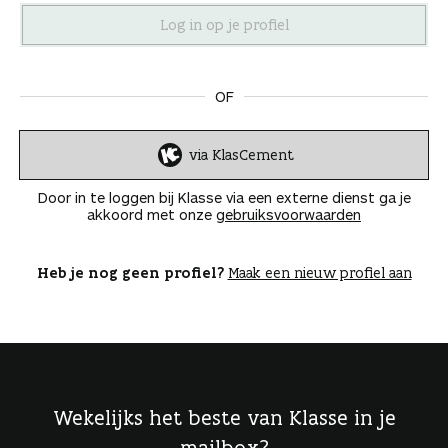
n
OF
via KlasCement
I
n
Door in te loggen bij Klasse via een externe dienst ga je
l
akkoord met onze
gebruiksvoorwaarden
o
g
g
Heb je nog geen profiel?
Maak een nieuw profiel aan
e
n
Wekelijks het beste van Klasse in je
mailbox?