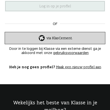
n
OF
via KlasCement
I
n
Door in te loggen bij Klasse via een externe dienst ga je
l
akkoord met onze
gebruiksvoorwaarden
o
g
g
Heb je nog geen profiel?
Maak een nieuw profiel aan
e
n
Wekelijks het beste van Klasse in je
mailbox?