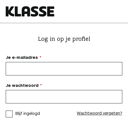
N
a
a
K
r
l
i
a
Log in op je profiel
n
s
h
s
o
e
Je e-mailadres
u
d
s
p
Je wachtwoord
r
i
n
Wachtwoord vergeten?
Blijf ingelogd
g
e