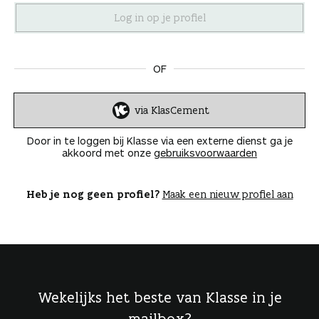
n
OF
via KlasCement
I
n
Door in te loggen bij Klasse via een externe dienst ga je
l
akkoord met onze
gebruiksvoorwaarden
o
g
g
Heb je nog geen profiel?
Maak een nieuw profiel aan
e
n
Wekelijks het beste van Klasse in je
mailbox?