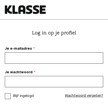
N
a
a
K
r
l
i
a
Log in op je profiel
n
s
h
s
o
e
Je e-mailadres
u
d
s
p
Je wachtwoord
r
i
n
Wachtwoord vergeten?
Blijf ingelogd
g
e