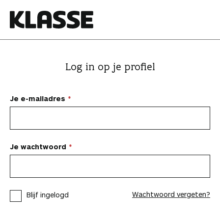
N
a
a
K
r
l
i
a
Log in op je profiel
n
s
h
s
o
e
Je e-mailadres
u
d
s
p
Je wachtwoord
r
i
n
Wachtwoord vergeten?
Blijf ingelogd
g
e