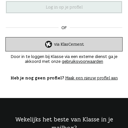
n
OF
via KlasCement
I
n
Door in te loggen bij Klasse via een externe dienst ga je
l
akkoord met onze
gebruiksvoorwaarden
o
g
g
Heb je nog geen profiel?
Maak een nieuw profiel aan
e
n
Wekelijks het beste van Klasse in je
mailbox?