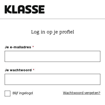
N
a
a
K
r
l
i
a
Log in op je profiel
n
s
h
s
o
e
Je e-mailadres
u
d
s
p
Je wachtwoord
r
i
n
Wachtwoord vergeten?
Blijf ingelogd
g
e