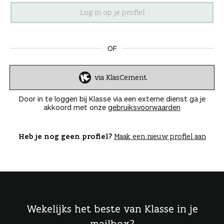
n
OF
via KlasCement
I
n
Door in te loggen bij Klasse via een externe dienst ga je
l
akkoord met onze
gebruiksvoorwaarden
o
g
g
Heb je nog geen profiel?
Maak een nieuw profiel aan
e
n
Wekelijks het beste van Klasse in je
mailbox?