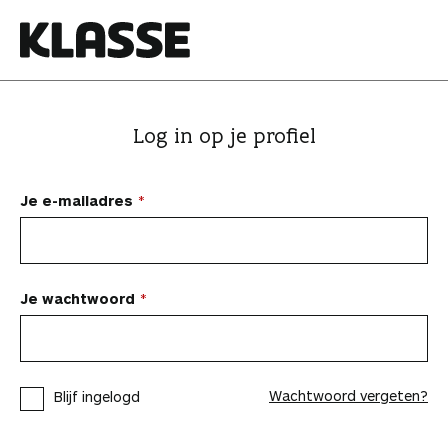
N
a
a
K
r
l
i
a
Log in op je profiel
n
s
h
s
o
e
Je e-mailadres
u
d
s
p
Je wachtwoord
r
i
n
Wachtwoord vergeten?
Blijf ingelogd
g
e