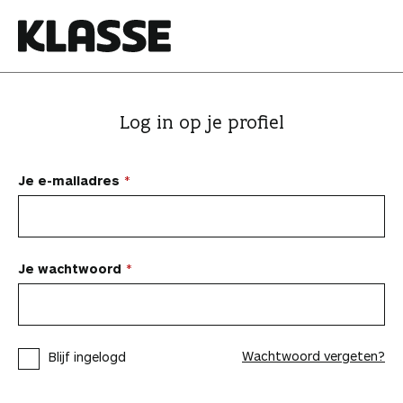
N
a
a
K
r
l
i
a
Log in op je profiel
n
s
h
s
o
e
Je e-mailadres
u
d
s
p
Je wachtwoord
r
i
n
Wachtwoord vergeten?
Blijf ingelogd
g
e