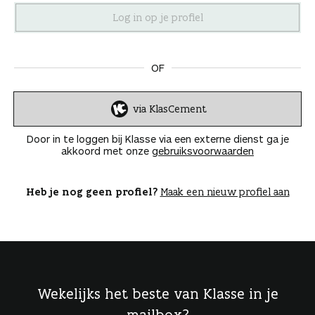
n
OF
via KlasCement
I
n
Door in te loggen bij Klasse via een externe dienst ga je
l
akkoord met onze
gebruiksvoorwaarden
o
g
g
Heb je nog geen profiel?
Maak een nieuw profiel aan
e
n
Wekelijks het beste van Klasse in je
mailbox?