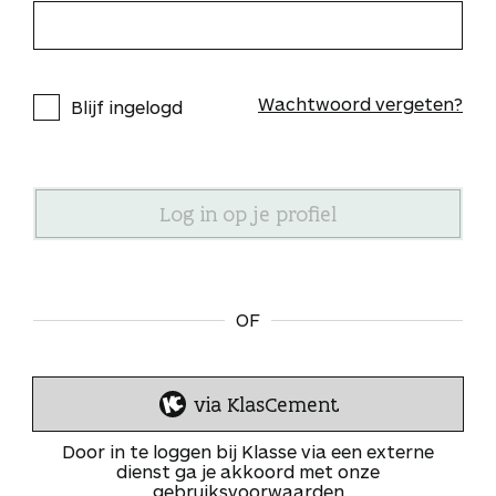
Wachtwoord vergeten?
Blijf ingelogd
OF
via KlasCement
I
n
Door in te loggen bij Klasse via een externe
l
dienst ga je akkoord met onze
gebruiksvoorwaarden