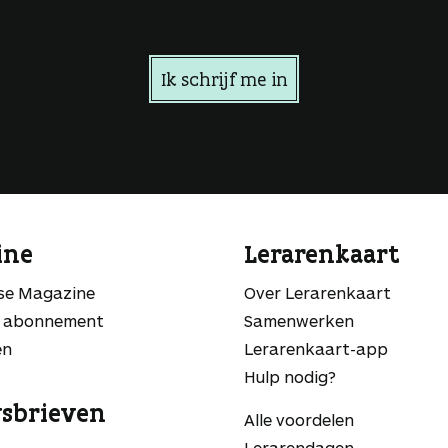
Ik schrijf me in
ine
Lerarenkaart
sse Magazine
Over Lerarenkaart
 abonnement
Samenwerken
en
Lerarenkaart-app
Hulp nodig?
sbrieven
Alle voordelen
Lerarendagen