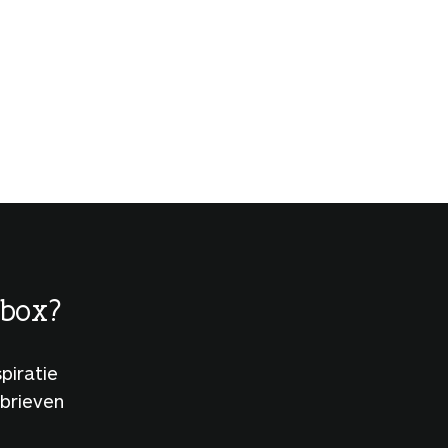
lbox?
piratie
sbrieven