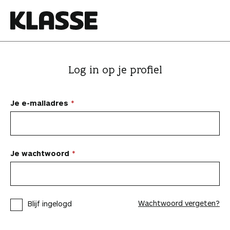
N
a
a
K
r
l
i
a
Log in op je profiel
n
s
h
s
o
e
Je e-mailadres
u
d
s
p
Je wachtwoord
r
i
n
Wachtwoord vergeten?
Blijf ingelogd
g
e