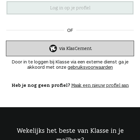
n
OF
via KlasCement
I
n
Door in te loggen bij Klasse via een externe dienst ga je
l
akkoord met onze
gebruiksvoorwaarden
o
g
g
Heb je nog geen profiel?
Maak een nieuw profiel aan
e
n
Wekelijks het beste van Klasse in je
mailbox?