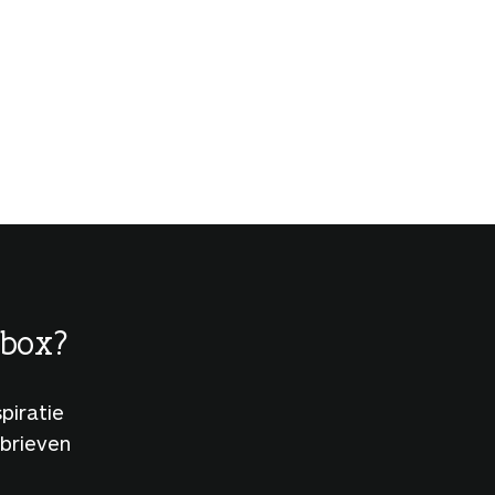
lbox?
piratie
sbrieven