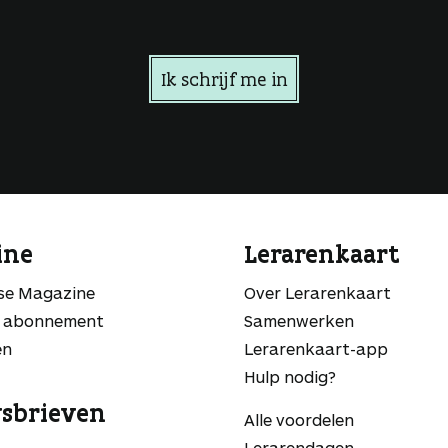
Ik schrijf me in
ine
Lerarenkaart
sse Magazine
Over Lerarenkaart
 abonnement
Samenwerken
en
Lerarenkaart-app
Hulp nodig?
sbrieven
Alle voordelen
Lerarendagen