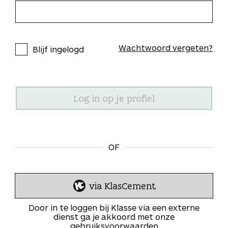
Wachtwoord vergeten?
Blijf ingelogd
OF
via KlasCement
I
n
Door in te loggen bij Klasse via een externe
l
dienst ga je akkoord met onze
gebruiksvoorwaarden