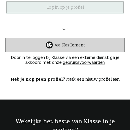
n
OF
via KlasCement
I
n
Door in te loggen bij Klasse via een externe dienst ga je
l
akkoord met onze
gebruiksvoorwaarden
o
g
g
Heb je nog geen profiel?
Maak een nieuw profiel aan
e
n
Wekelijks het beste van Klasse in je
mailbox?