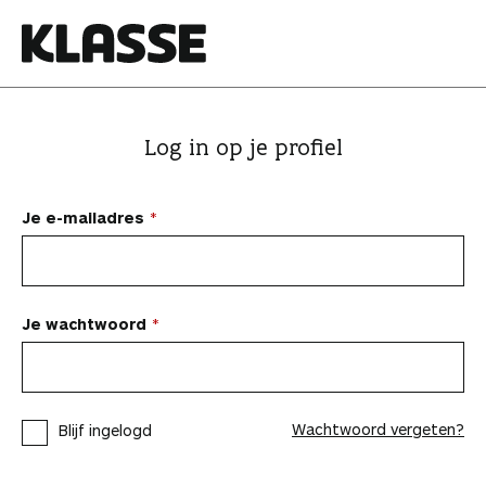
N
a
a
K
r
l
i
a
Log in op je profiel
n
s
h
s
o
e
Je e-mailadres
u
d
s
p
Je wachtwoord
r
i
n
Wachtwoord vergeten?
Blijf ingelogd
g
e