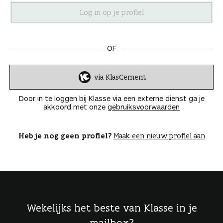
n
OF
via KlasCement
I
n
Door in te loggen bij Klasse via een externe dienst ga je
l
akkoord met onze
gebruiksvoorwaarden
o
g
g
Heb je nog geen profiel?
Maak een nieuw profiel aan
e
n
Wekelijks het beste van Klasse in je
mailbox?