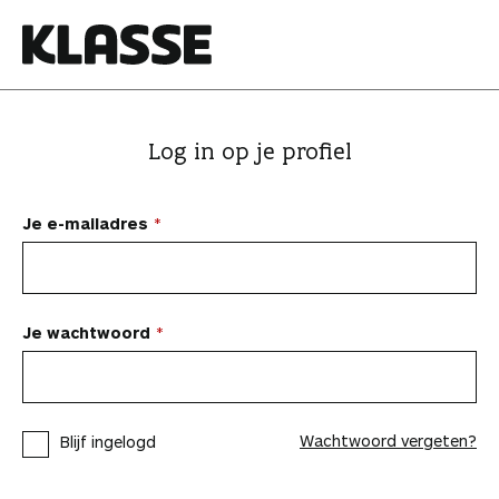
N
a
a
K
r
l
i
a
Log in op je profiel
n
s
h
s
o
e
Je e-mailadres
u
d
s
p
Je wachtwoord
r
i
n
Wachtwoord vergeten?
Blijf ingelogd
g
e