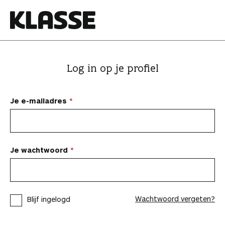
N
a
a
K
r
l
i
a
Log in op je profiel
n
s
h
s
o
e
Je e-mailadres
u
d
s
p
Je wachtwoord
r
i
n
Wachtwoord vergeten?
Blijf ingelogd
g
e