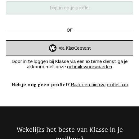
n
OF
via KlasCement
I
n
Door in te loggen bij Klasse via een externe dienst ga je
l
akkoord met onze
gebruiksvoorwaarden
o
g
g
Heb je nog geen profiel?
Maak een nieuw profiel aan
e
n
Wekelijks het beste van Klasse in je
mailbox?