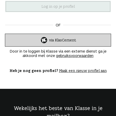
n
OF
via KlasCement
I
n
Door in te loggen bij Klasse via een externe dienst ga je
l
akkoord met onze
gebruiksvoorwaarden
o
g
g
Heb je nog geen profiel?
Maak een nieuw profiel aan
e
n
Wekelijks het beste van Klasse in je
mailbox?