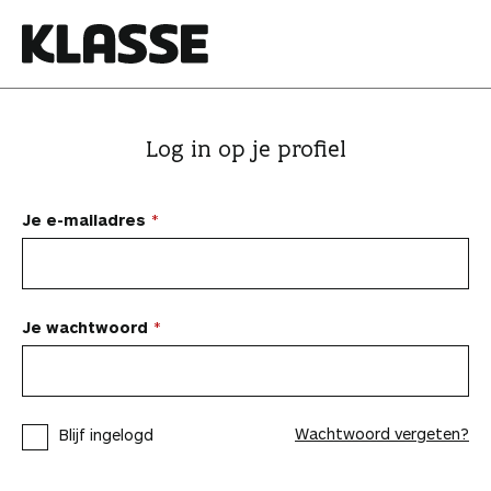
N
a
a
K
r
l
i
a
Log in op je profiel
n
s
h
s
o
e
Je e-mailadres
u
d
s
p
Je wachtwoord
r
i
n
Wachtwoord vergeten?
Blijf ingelogd
g
e