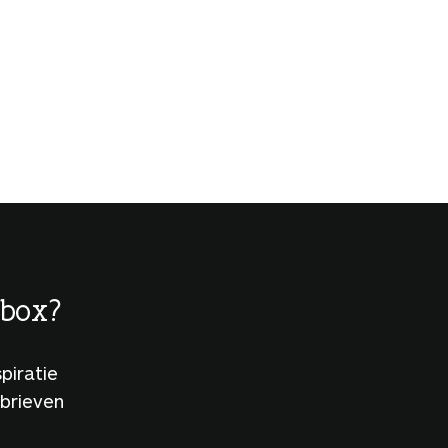
lbox?
piratie
sbrieven