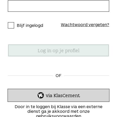
Wachtwoord vergeten?
Blijf ingelogd
OF
via KlasCement
I
n
Door in te loggen bij Klasse via een externe
l
dienst ga je akkoord met onze
gebruiksvoorwaarden