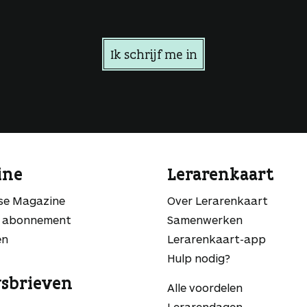
Ik schrijf me in
ine
Lerarenkaart
sse Magazine
Over Lerarenkaart
 abonnement
Samenwerken
en
Lerarenkaart-app
Hulp nodig?
sbrieven
Alle voordelen
Lerarendagen