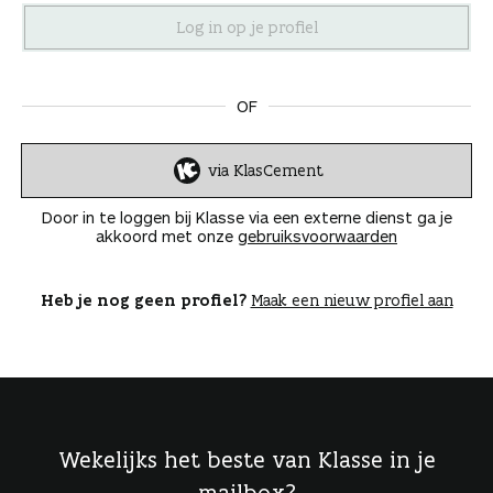
n
OF
via KlasCement
I
n
Door in te loggen bij Klasse via een externe dienst ga je
l
akkoord met onze
gebruiksvoorwaarden
o
g
g
Heb je nog geen profiel?
Maak een nieuw profiel aan
e
n
Wekelijks het beste van Klasse in je
mailbox?