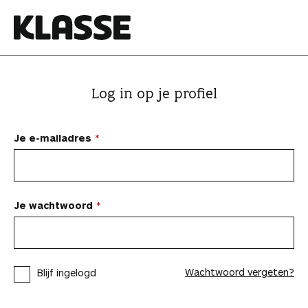
N
a
a
K
r
l
i
a
Log in op je profiel
n
s
h
s
o
e
Je e-mailadres
u
d
s
p
Je wachtwoord
r
i
n
Wachtwoord vergeten?
Blijf ingelogd
g
e