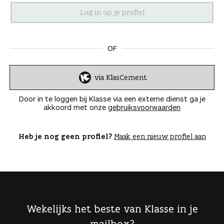
n
OF
via KlasCement
I
n
Door in te loggen bij Klasse via een externe dienst ga je
l
akkoord met onze
gebruiksvoorwaarden
o
g
g
Heb je nog geen profiel?
Maak een nieuw profiel aan
e
n
Wekelijks het beste van Klasse in je
mailbox?