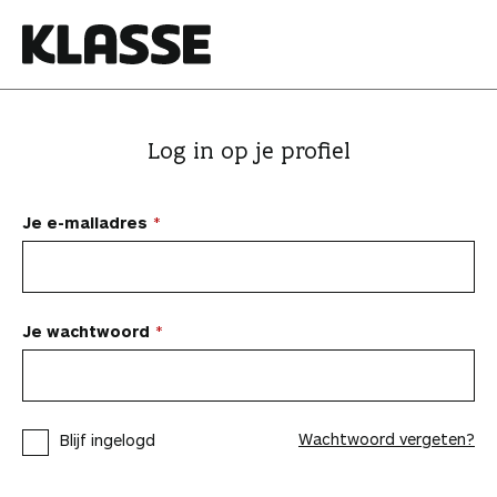
N
a
a
K
r
l
i
a
Log in op je profiel
n
s
h
s
o
e
Je e-mailadres
u
d
s
p
Je wachtwoord
r
i
n
Wachtwoord vergeten?
Blijf ingelogd
g
e