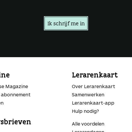
Ik schrijf me in
ine
Lerarenkaart
sse Magazine
Over Lerarenkaart
 abonnement
Samenwerken
en
Lerarenkaart-app
Hulp nodig?
sbrieven
Alle voordelen
Lerarendagen