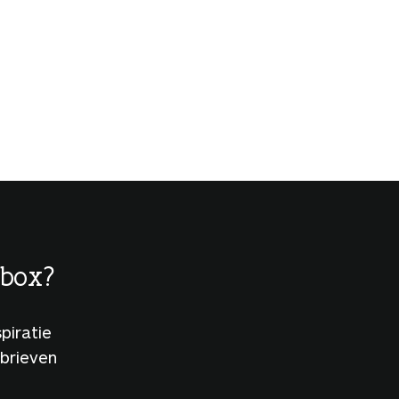
lbox?
piratie
sbrieven