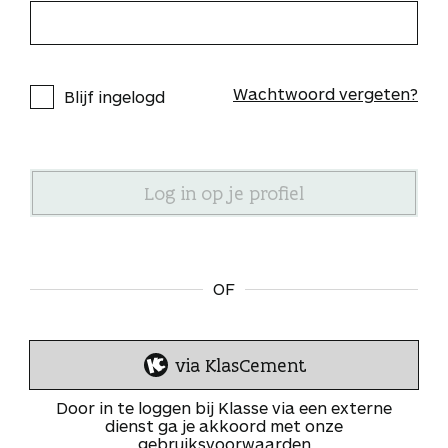
Wachtwoord vergeten?
Blijf ingelogd
OF
via KlasCement
I
n
Door in te loggen bij Klasse via een externe
l
dienst ga je akkoord met onze
gebruiksvoorwaarden