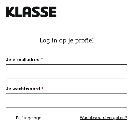
N
a
a
K
r
l
i
a
Log in op je profiel
n
s
h
s
o
e
Je e-mailadres
u
d
s
p
Je wachtwoord
r
i
n
Wachtwoord vergeten?
Blijf ingelogd
g
e