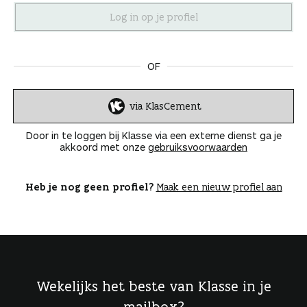
n
OF
via KlasCement
I
n
Door in te loggen bij Klasse via een externe dienst ga je
l
akkoord met onze
gebruiksvoorwaarden
o
g
g
Heb je nog geen profiel?
Maak een nieuw profiel aan
e
n
Wekelijks het beste van Klasse in je
mailbox?