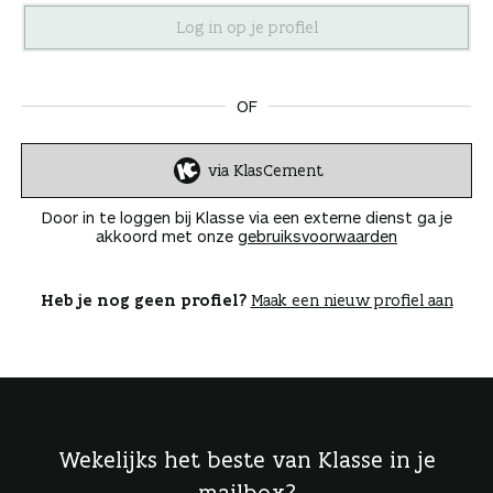
n
OF
via KlasCement
I
n
Door in te loggen bij Klasse via een externe dienst ga je
l
akkoord met onze
gebruiksvoorwaarden
o
g
g
Heb je nog geen profiel?
Maak een nieuw profiel aan
e
n
Wekelijks het beste van Klasse in je
mailbox?