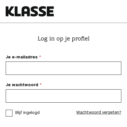
N
a
a
K
r
l
i
a
Log in op je profiel
n
s
h
s
o
e
Je e-mailadres
u
d
s
p
Je wachtwoord
r
i
n
Wachtwoord vergeten?
Blijf ingelogd
g
e