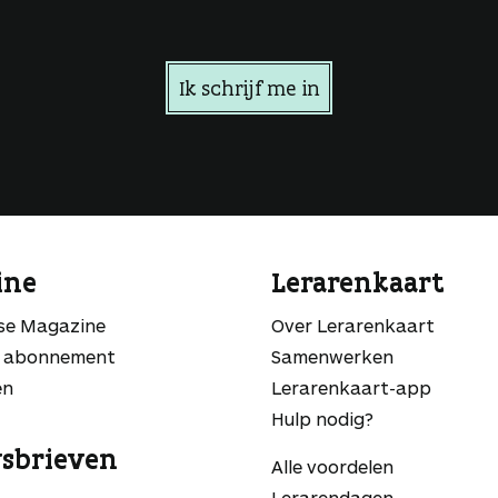
Ik schrijf me in
ine
Lerarenkaart
sse Magazine
Over Lerarenkaart
 abonnement
Samenwerken
en
Lerarenkaart-app
Hulp nodig?
sbrieven
Alle voordelen
Lerarendagen