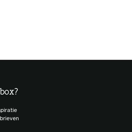
lbox?
piratie
sbrieven