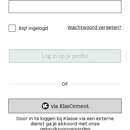
Wachtwoord vergeten?
Blijf ingelogd
OF
via KlasCement
I
n
Door in te loggen bij Klasse via een externe
l
dienst ga je akkoord met onze
gebruiksvoorwaarden