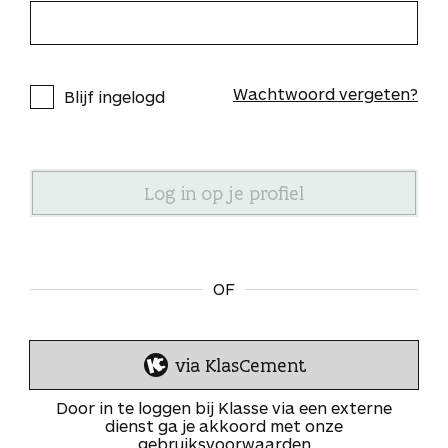
Wachtwoord vergeten?
Blijf ingelogd
OF
via KlasCement
I
n
Door in te loggen bij Klasse via een externe
l
dienst ga je akkoord met onze
gebruiksvoorwaarden