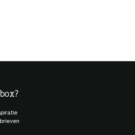
lbox?
piratie
sbrieven