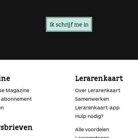
Ik schrijf me in
ine
Lerarenkaart
sse Magazine
Over Lerarenkaart
 abonnement
Samenwerken
en
Lerarenkaart-app
Hulp nodig?
sbrieven
Alle voordelen
Lerarendagen