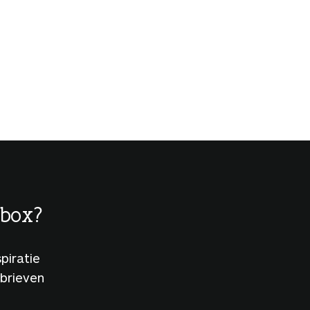
lbox?
piratie
sbrieven