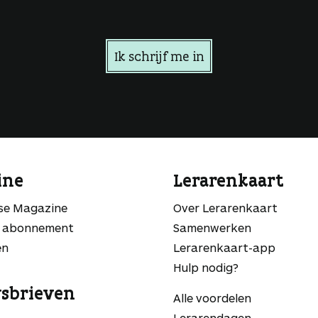
Ik schrijf me in
ine
Lerarenkaart
sse Magazine
Over Lerarenkaart
 abonnement
Samenwerken
en
Lerarenkaart-app
Hulp nodig?
sbrieven
Alle voordelen
Lerarendagen