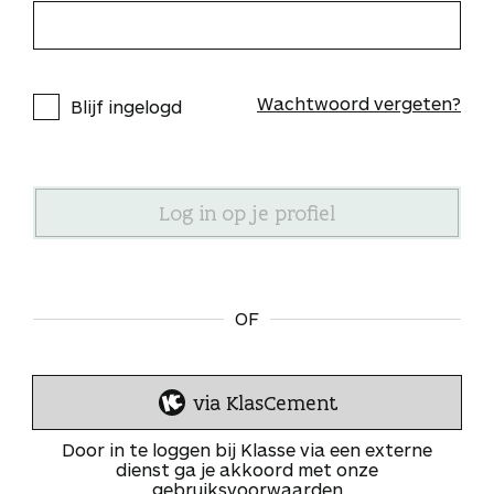
Wachtwoord vergeten?
Blijf ingelogd
OF
via KlasCement
I
n
Door in te loggen bij Klasse via een externe
l
dienst ga je akkoord met onze
gebruiksvoorwaarden