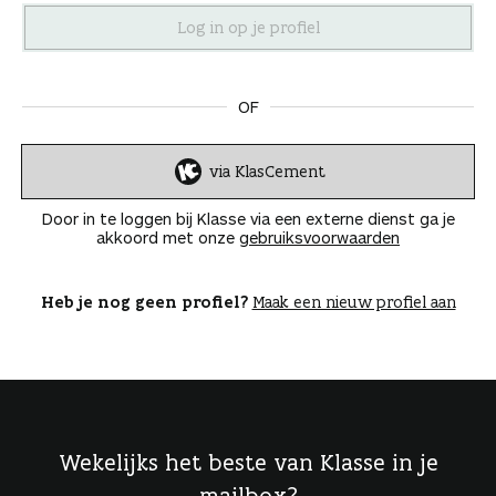
n
OF
via KlasCement
I
n
Door in te loggen bij Klasse via een externe dienst ga je
l
akkoord met onze
gebruiksvoorwaarden
o
g
g
Heb je nog geen profiel?
Maak een nieuw profiel aan
e
n
Wekelijks het beste van Klasse in je
mailbox?