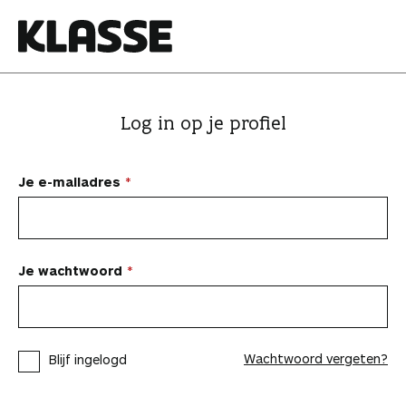
N
a
a
K
r
l
i
a
Log in op je profiel
n
s
h
s
o
e
Je e-mailadres
u
d
s
p
Je wachtwoord
r
i
n
Wachtwoord vergeten?
Blijf ingelogd
g
e