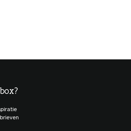
lbox?
piratie
sbrieven