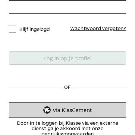
Wachtwoord vergeten?
Blijf ingelogd
OF
via KlasCement
I
n
Door in te loggen bij Klasse via een externe
l
dienst ga je akkoord met onze
gebruiksvoorwaarden