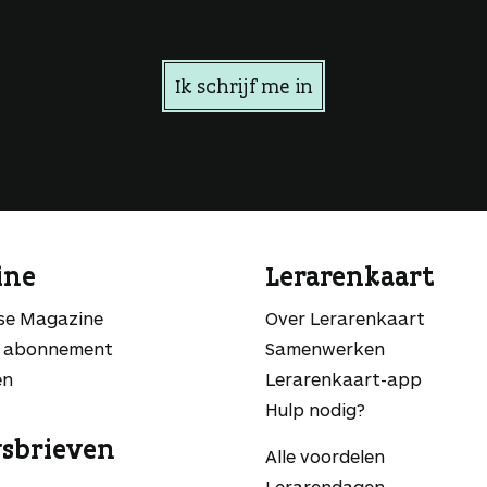
Ik schrijf me in
ine
Lerarenkaart
sse Magazine
Over Lerarenkaart
 abonnement
Samenwerken
en
Lerarenkaart-app
Hulp nodig?
sbrieven
Alle voordelen
Lerarendagen