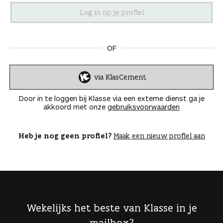
n
OF
via KlasCement
I
n
Door in te loggen bij Klasse via een externe dienst ga je
l
akkoord met onze
gebruiksvoorwaarden
o
g
g
Heb je nog geen profiel?
Maak een nieuw profiel aan
e
n
Wekelijks het beste van Klasse in je
mailbox?