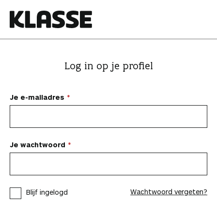
N
a
a
K
r
l
i
a
Log in op je profiel
n
s
h
s
o
e
Je e-mailadres
u
d
s
p
Je wachtwoord
r
i
n
Wachtwoord vergeten?
Blijf ingelogd
g
e