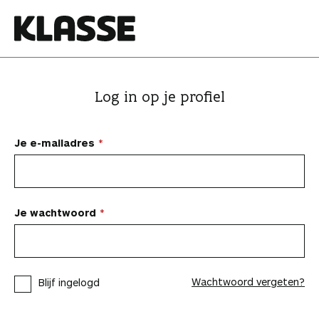
N
a
a
K
r
l
i
a
Log in op je profiel
n
s
h
s
o
e
Je e-mailadres
u
d
s
p
Je wachtwoord
r
i
n
Wachtwoord vergeten?
Blijf ingelogd
g
e