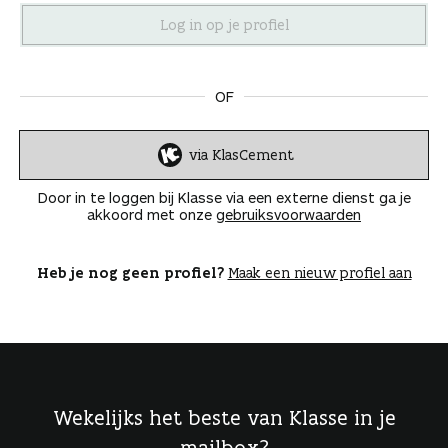
n
OF
via KlasCement
I
n
Door in te loggen bij Klasse via een externe dienst ga je
l
akkoord met onze
gebruiksvoorwaarden
o
g
g
Heb je nog geen profiel?
Maak een nieuw profiel aan
e
n
Wekelijks het beste van Klasse in je
mailbox?