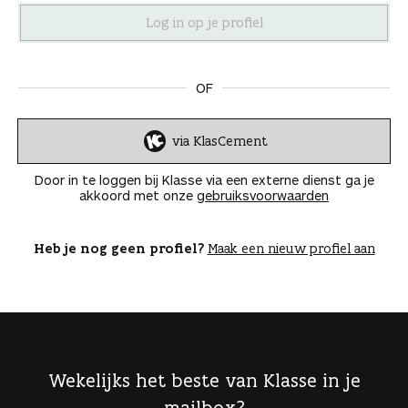
n
OF
via KlasCement
I
n
Door in te loggen bij Klasse via een externe dienst ga je
l
akkoord met onze
gebruiksvoorwaarden
o
g
g
Heb je nog geen profiel?
Maak een nieuw profiel aan
e
n
Wekelijks het beste van Klasse in je
mailbox?