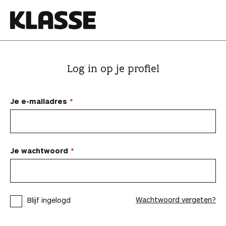
N
a
a
K
r
l
i
a
Log in op je profiel
n
s
h
s
o
e
Je e-mailadres
u
d
s
p
Je wachtwoord
r
i
n
Wachtwoord vergeten?
Blijf ingelogd
g
e