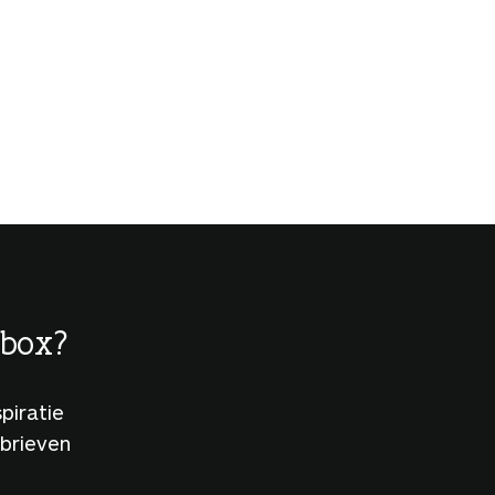
lbox?
piratie
sbrieven