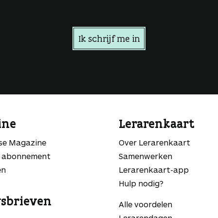
Ik schrijf me in
ine
Lerarenkaart
sse Magazine
Over Lerarenkaart
 abonnement
Samenwerken
en
Lerarenkaart-app
Hulp nodig?
sbrieven
Alle voordelen
Lerarendagen