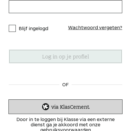
Wachtwoord vergeten?
Blijf ingelogd
OF
via KlasCement
I
n
Door in te loggen bij Klasse via een externe
l
dienst ga je akkoord met onze
gebruiksvoorwaarden