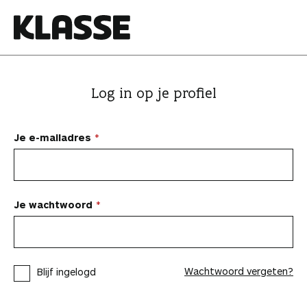
N
a
a
K
r
l
i
a
Log in op je profiel
n
s
h
s
o
e
Je e-mailadres
u
d
s
p
Je wachtwoord
r
i
n
Wachtwoord vergeten?
Blijf ingelogd
g
e