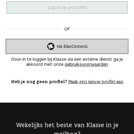
n
OF
via KlasCement
I
n
Door in te loggen bij Klasse via een externe dienst ga je
l
akkoord met onze
gebruiksvoorwaarden
o
g
g
Heb je nog geen profiel?
Maak een nieuw profiel aan
e
n
Wekelijks het beste van Klasse in je
mailbox?