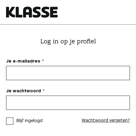
N
a
a
K
r
l
i
a
Log in op je profiel
n
s
h
s
o
e
Je e-mailadres
u
d
s
p
Je wachtwoord
r
i
n
Wachtwoord vergeten?
Blijf ingelogd
g
e