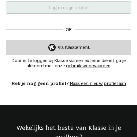
n
OF
via KlasCement
I
n
Door in te loggen bij Klasse via een externe dienst ga je
l
akkoord met onze
gebruiksvoorwaarden
o
g
g
Heb je nog geen profiel?
Maak een nieuw profiel aan
e
n
Wekelijks het beste van Klasse in je
mailbox?