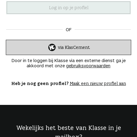
n
OF
via KlasCement
I
n
Door in te loggen bij Klasse via een externe dienst ga je
l
akkoord met onze
gebruiksvoorwaarden
o
g
g
Heb je nog geen profiel?
Maak een nieuw profiel aan
e
n
Wekelijks het beste van Klasse in je
mailbox?