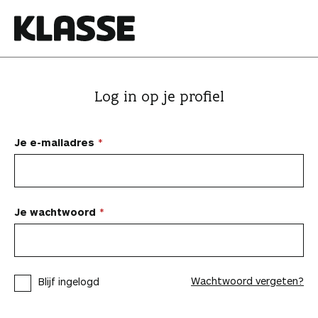
N
a
a
K
r
l
i
a
Log in op je profiel
n
s
h
s
o
e
Je e-mailadres
u
d
s
p
Je wachtwoord
r
i
n
Wachtwoord vergeten?
Blijf ingelogd
g
e