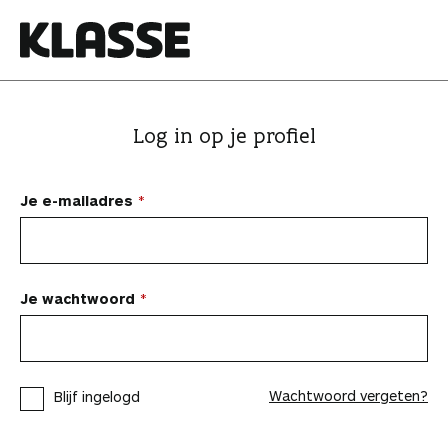
N
a
a
K
r
l
i
a
Log in op je profiel
n
s
h
s
o
e
Je e-mailadres
u
d
s
p
Je wachtwoord
r
i
n
Wachtwoord vergeten?
Blijf ingelogd
g
e