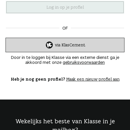
n
OF
via KlasCement
I
n
Door in te loggen bij Klasse via een externe dienst ga je
l
akkoord met onze
gebruiksvoorwaarden
o
g
g
Heb je nog geen profiel?
Maak een nieuw profiel aan
e
n
Wekelijks het beste van Klasse in je
mailbox?