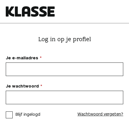
N
a
a
K
r
l
i
a
Log in op je profiel
n
s
h
s
o
e
Je e-mailadres
u
d
s
p
Je wachtwoord
r
i
n
Wachtwoord vergeten?
Blijf ingelogd
g
e