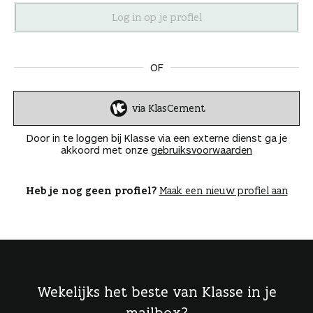
n
OF
via KlasCement
I
n
Door in te loggen bij Klasse via een externe dienst ga je
l
akkoord met onze
gebruiksvoorwaarden
o
g
g
Heb je nog geen profiel?
Maak een nieuw profiel aan
e
n
Wekelijks het beste van Klasse in je
mailbox?