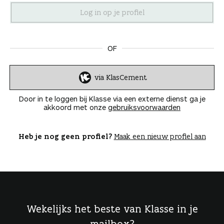
n
OF
via KlasCement
I
n
Door in te loggen bij Klasse via een externe dienst ga je
l
akkoord met onze
gebruiksvoorwaarden
o
g
g
Heb je nog geen profiel?
Maak een nieuw profiel aan
e
n
Wekelijks het beste van Klasse in je
mailbox?