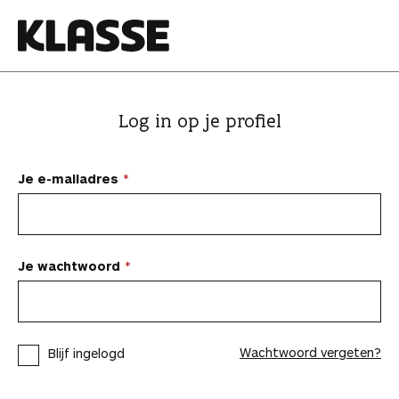
N
a
a
K
r
l
i
a
Log in op je profiel
n
s
h
s
o
e
Je e-mailadres
u
d
s
p
Je wachtwoord
r
i
n
Wachtwoord vergeten?
Blijf ingelogd
g
e