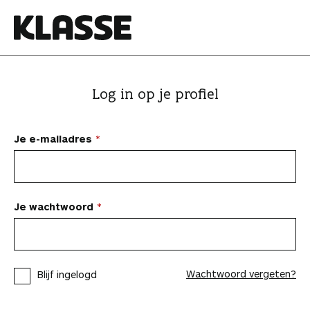
N
a
a
K
r
l
i
a
Log in op je profiel
n
s
h
s
o
e
Je e-mailadres
u
d
s
p
Je wachtwoord
r
i
n
Wachtwoord vergeten?
Blijf ingelogd
g
e