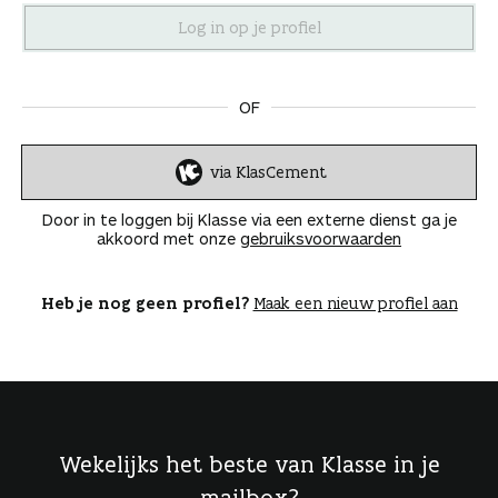
n
OF
via KlasCement
I
n
Door in te loggen bij Klasse via een externe dienst ga je
l
akkoord met onze
gebruiksvoorwaarden
o
g
g
Heb je nog geen profiel?
Maak een nieuw profiel aan
e
n
Wekelijks het beste van Klasse in je
mailbox?