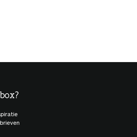
lbox?
piratie
sbrieven