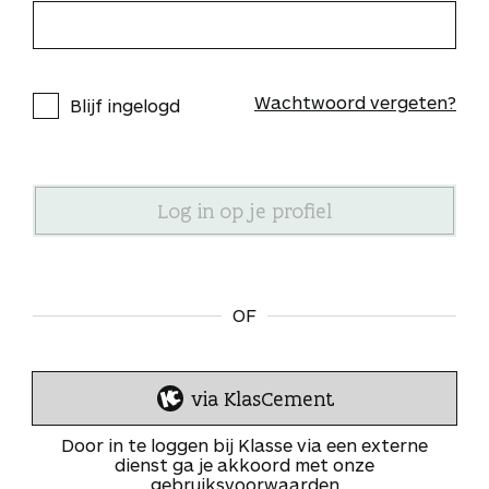
Wachtwoord vergeten?
Blijf ingelogd
OF
via KlasCement
I
n
Door in te loggen bij Klasse via een externe
l
dienst ga je akkoord met onze
gebruiksvoorwaarden