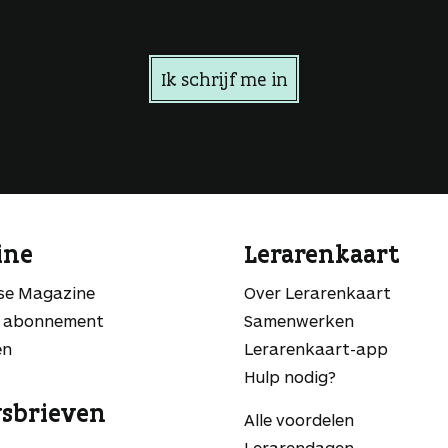
Ik schrijf me in
ine
Lerarenkaart
sse Magazine
Over Lerarenkaart
 abonnement
Samenwerken
en
Lerarenkaart-app
Hulp nodig?
sbrieven
Alle voordelen
Lerarendagen